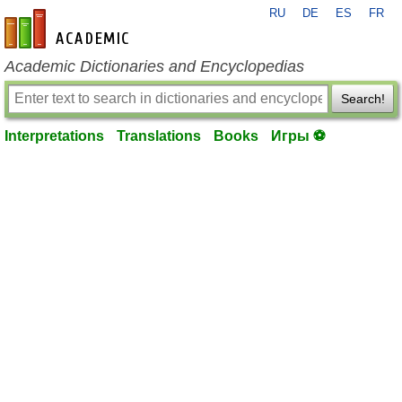
RU
DE
ES
FR
en-academic.com
Academic Dictionaries and Encyclopedias
Search!
Interpretations
Translations
Books
Игры ⚽