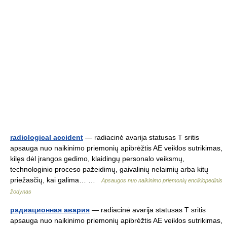
radiological accident
— radiacinė avarija statusas T sritis
apsauga nuo naikinimo priemonių apibrėžtis AE veiklos sutrikimas,
kilęs dėl įrangos gedimo, klaidingų personalo veiksmų,
technologinio proceso pažeidimų, gaivalinių nelaimių arba kitų
priežasčių, kai galima… …
Apsaugos nuo naikinimo priemonių enciklopedinis
žodynas
радиационная авария
— radiacinė avarija statusas T sritis
apsauga nuo naikinimo priemonių apibrėžtis AE veiklos sutrikimas,