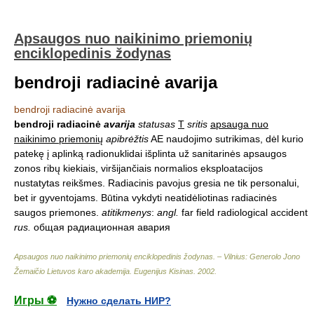
Apsaugos nuo naikinimo priemonių
enciklopedinis žodynas
bendroji radiacinė avarija
bendroji radiacinė avarija
bendroji radiacinė
avarija
statusas
T
sritis
apsauga nuo
naikinimo priemonių
apibrėžtis
AE naudojimo sutrikimas, dėl kurio
patekę į aplinką radionuklidai išplinta už sanitarinės apsaugos
zonos ribų kiekiais, viršijančiais normalios eksploatacijos
nustatytas reikšmes. Radiacinis pavojus gresia ne tik personalui,
bet ir gyventojams. Būtina vykdyti neatidėliotinas radiacinės
saugos priemones.
atitikmenys
:
angl.
far field radiological accident
rus.
общая радиационная авария
Apsaugos nuo naikinimo priemonių enciklopedinis žodynas. – Vilnius: Generolo Jono
Žemaičio Lietuvos karo akademija
.
Eugenijus Kisinas
.
2002
.
Игры ⚽
Нужно сделать НИР?