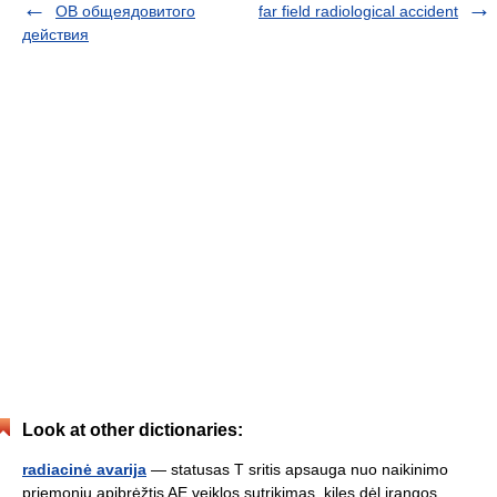
ОВ общеядовитого
far field radiological accident
действия
Look at other dictionaries:
radiacinė avarija
— statusas T sritis apsauga nuo naikinimo
priemonių apibrėžtis AE veiklos sutrikimas, kilęs dėl įrangos