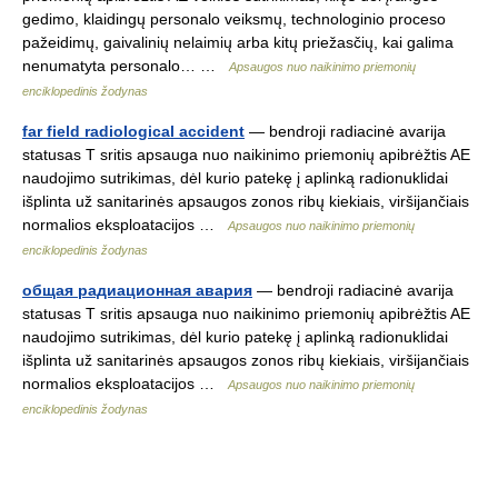
gedimo, klaidingų personalo veiksmų, technologinio proceso
pažeidimų, gaivalinių nelaimių arba kitų priežasčių, kai galima
nenumatyta personalo… …
Apsaugos nuo naikinimo priemonių
enciklopedinis žodynas
far field radiological accident
— bendroji radiacinė avarija
statusas T sritis apsauga nuo naikinimo priemonių apibrėžtis AE
naudojimo sutrikimas, dėl kurio patekę į aplinką radionuklidai
išplinta už sanitarinės apsaugos zonos ribų kiekiais, viršijančiais
normalios eksploatacijos …
Apsaugos nuo naikinimo priemonių
enciklopedinis žodynas
общая радиационная авария
— bendroji radiacinė avarija
statusas T sritis apsauga nuo naikinimo priemonių apibrėžtis AE
naudojimo sutrikimas, dėl kurio patekę į aplinką radionuklidai
išplinta už sanitarinės apsaugos zonos ribų kiekiais, viršijančiais
normalios eksploatacijos …
Apsaugos nuo naikinimo priemonių
enciklopedinis žodynas