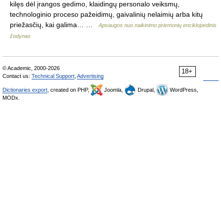
kilęs dėl įrangos gedimo, klaidingų personalo veiksmų,
technologinio proceso pažeidimų, gaivalinių nelaimių arba kitų
priežasčių, kai galima… …
Apsaugos nuo naikinimo priemonių enciklopedinis
žodynas
© Academic, 2000-2026
18+
Contact us:
Technical Support
,
Advertising
Dictionaries export
, created on PHP,
Joomla,
Drupal,
WordPress,
MODx.